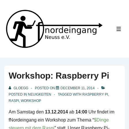
↓
Skip
to
Main
ME
Content
Workshop: Raspberry Pi
GLOEGG
POSTED ON
DECEMBER 11, 2014
POSTED IN
NEUIGKEITEN
TAGGED WITH
RASPBERRY PI
,
RASPI
,
WORKSHOP
Am Samstag den
13.12.2014
ab
14:00
Uhr findet im
fNordeingang ein Workshop zum Thema “
$Dinge
steuern mit dem Raspi
” statt. Unser Raspberry Pi-