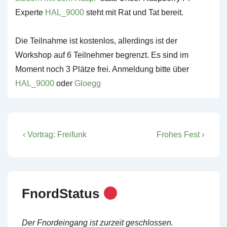
Experte
HAL_9000
steht mit Rat und Tat bereit.
Die Teilnahme ist kostenlos, allerdings ist der
Workshop auf 6 Teilnehmer begrenzt. Es sind im
Moment noch 3 Plätze frei. Anmeldung bitte über
HAL_9000
oder
Gloegg
Post
Previous
Next
‹ Vortrag: Freifunk
Frohes Fest ›
Post
Post
navigation
is
is
FnordStatus
Der Fnordeingang ist zurzeit geschlossen.