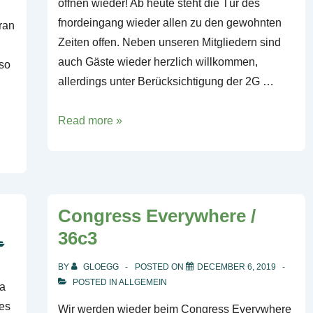
öffnen wieder! Ab heute steht die Tür des
fnordeingang wieder allen zu den gewohnten
ran
Zeiten offen. Neben unseren Mitgliedern sind
auch Gäste wieder herzlich willkommen,
so
allerdings unter Berücksichtigung der 2G …
Es
Read more »
gibt
uns
noch
Congress Everywhere /
36c3
BY
GLOEGG
POSTED ON
DECEMBER 6, 2019
POSTED IN
ALLGEMEIN
na
des
Wir werden wieder beim Congress Everywhere