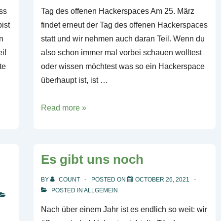
ss
Tag des offenen Hackerspaces Am 25. März
ist
findet erneut der Tag des offenen Hackerspaces
n
statt und wir nehmen auch daran Teil. Wenn du
i!
also schon immer mal vorbei schauen wolltest
te
oder wissen möchtest was so ein Hackerspace
überhaupt ist, ist …
Tag
Read more »
des
offenen
Hackerspaces
Es gibt uns noch
BY
COUNT
POSTED ON
OCTOBER 26, 2021
POSTED IN
ALLGEMEIN
Nach über einem Jahr ist es endlich so weit: wir