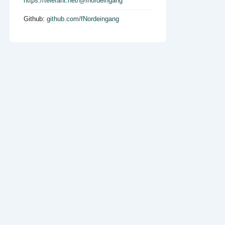
https://telefant.net/@fnordeingang
Github:
github.com/fNordeingang