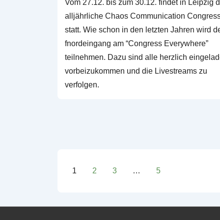
Vom 27.12. bis zum 30.12. findet in Leipzig d
alljährliche Chaos Communication Congres
statt. Wie schon in den letzten Jahren wird d
fnordeingang am “Congress Everywhere”
teilnehmen. Dazu sind alle herzlich eingela
vorbeizukommen und die Livestreams zu
verfolgen.
Posts
1
2
3
…
5
pagination