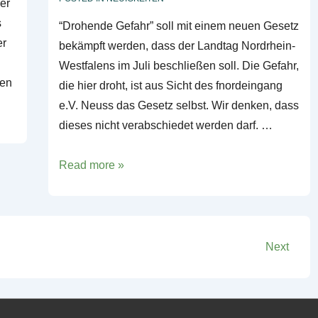
er
s
“Drohende Gefahr” soll mit einem neuen Gesetz
er
bekämpft werden, dass der Landtag Nordrhein-
Westfalens im Juli beschließen soll. Die Gefahr,
den
die hier droht, ist aus Sicht des fnordeingang
e.V. Neuss das Gesetz selbst. Wir denken, dass
dieses nicht verabschiedet werden darf. …
Nein!
Read more »
zum
neuen
Polizeigesetz
NRW
Next