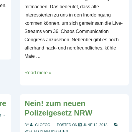
sen.
mitmachen! Das bedeutet, dass alle
Interessierten zu uns in den fnordeingang
kommen können, um sich gemeinsam die Live-
Streams vom 36. Chaos Communication
Congress anzusehen. Nebenbei gibt es noch
allerhand hack- und nerdfreundliches, kühle
Mate …
Congress
Read more »
Everywhere
/
36c3
re
Nein! zum neuen
Polizeigesetz NRW
8
BY
GLOEGG
POSTED ON
JUNE 12, 2018
POSTED IN
NEUIGKEITEN