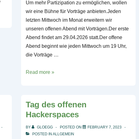
e
Um mehr Partizipation zu ermöglichen, wollen
wir eine Bühne für Vorträge anbieten.Jeden
letzten Mittwoch im Monat erweitern wir
unseren offenen Abend mit Vorträgen.Der erste
Abend findet am 29.04.2026 statt.Der offene
Abend beginnt wie jeden Mittwoch um 19 Uhr,
die Vorträge …
Offener
Read more »
Abend
mit
Vorträgen
Tag des offenen
Hackerspaces
BY
GLOEGG
POSTED ON
FEBRUARY 7, 2023
POSTED IN
ALLGEMEIN