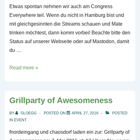
Etwas spontan nehmen wir auch am Congress
Everywhere teil. Wenn du nicht in Hamburg bist und
mit gleichgesinnten die Streams schauen und Mate
trinken möchtest, dann komm vorbei! Beachte bitte den
Status auf unserer Webseite oder auf Mastodon, damit
du …
38C3:
Read more »
Congress
Everywhere
Grillparty of Awesomeness
BY
GLOEGG
POSTED ON
APRIL 27, 2016
POSTED
IN
EVENT
fnordeingang und chaosdorf laden ein zur: Grillparty of