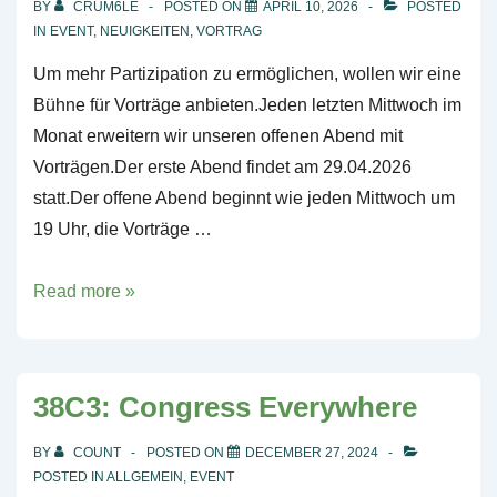
BY
CRUM6LE
POSTED ON
APRIL 10, 2026
POSTED
IN
EVENT
,
NEUIGKEITEN
,
VORTRAG
Um mehr Partizipation zu ermöglichen, wollen wir eine
Bühne für Vorträge anbieten.Jeden letzten Mittwoch im
Monat erweitern wir unseren offenen Abend mit
Vorträgen.Der erste Abend findet am 29.04.2026
statt.Der offene Abend beginnt wie jeden Mittwoch um
19 Uhr, die Vorträge …
Offener
Read more »
Abend
mit
Vorträgen
38C3: Congress Everywhere
BY
COUNT
POSTED ON
DECEMBER 27, 2024
POSTED IN
ALLGEMEIN
,
EVENT