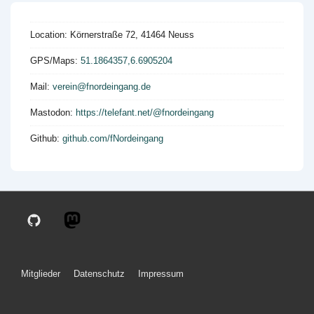
Location:
Körnerstraße 72, 41464 Neuss
GPS/Maps:
51.1864357,6.6905204
Mail:
verein@fnordeingang.de
Mastodon:
https://telefant.net/@fnordeingang
Github:
github.com/fNordeingang
Footer
Mitglieder
Datenschutz
Impressum
Menu