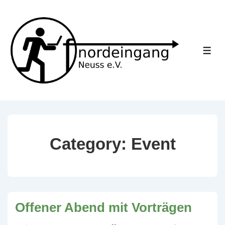
↓
Skip
to
Main
ME
Content
Category:
Event
Offener Abend mit Vorträgen