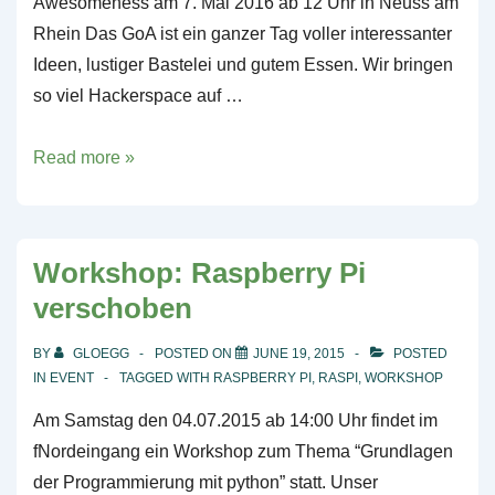
Awesomeness am 7. Mai 2016 ab 12 Uhr in Neuss am
Rhein Das GoA ist ein ganzer Tag voller interessanter
Ideen, lustiger Bastelei und gutem Essen. Wir bringen
so viel Hackerspace auf …
Grillparty
Read more »
of
Awesomeness
Workshop: Raspberry Pi
verschoben
BY
GLOEGG
POSTED ON
JUNE 19, 2015
POSTED
IN
EVENT
TAGGED WITH
RASPBERRY PI
,
RASPI
,
WORKSHOP
Am Samstag den 04.07.2015 ab 14:00 Uhr findet im
fNordeingang ein Workshop zum Thema “Grundlagen
der Programmierung mit python” statt. Unser