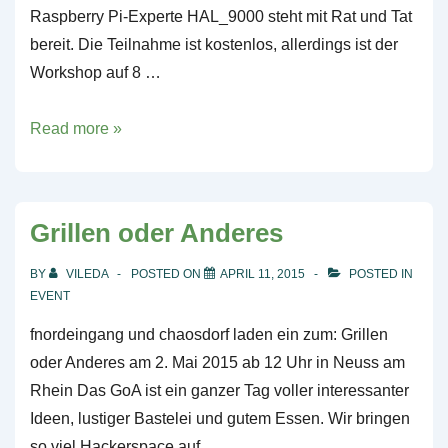
Raspberry Pi-Experte HAL_9000 steht mit Rat und Tat
bereit. Die Teilnahme ist kostenlos, allerdings ist der
Workshop auf 8 …
Workshop:
Read more »
Raspberry
Pi
verschoben
Grillen oder Anderes
BY
VILEDA
POSTED ON
APRIL 11, 2015
POSTED IN
EVENT
fnordeingang und chaosdorf laden ein zum: Grillen
oder Anderes am 2. Mai 2015 ab 12 Uhr in Neuss am
Rhein Das GoA ist ein ganzer Tag voller interessanter
Ideen, lustiger Bastelei und gutem Essen. Wir bringen
so viel Hackerspace auf …