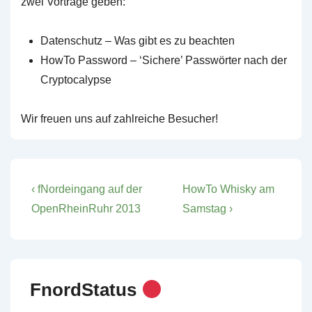
zwei Vorträge geben:
Datenschutz – Was gibt es zu beachten
HowTo Password – ‘Sichere’ Passwörter nach der
Cryptocalypse
Wir freuen uns auf zahlreiche Besucher!
Post
Previous
Next
‹ fNordeingang auf der
HowTo Whisky am
Post
Post
navigation
OpenRheinRuhr 2013
Samstag ›
is
is
FnordStatus