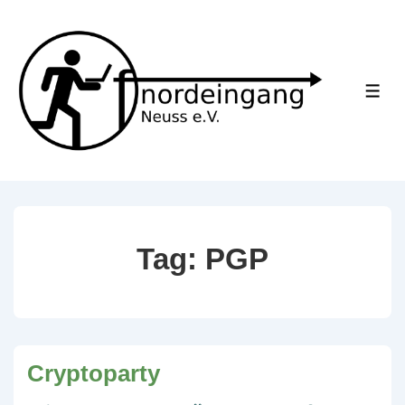
↓
Skip
to
Main
ME
Content
Tag:
PGP
Cryptoparty