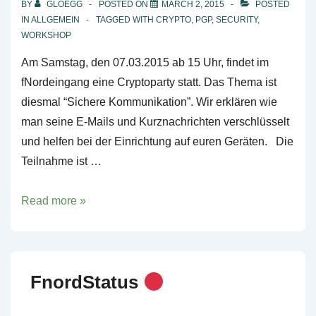
BY
GLOEGG
POSTED ON
MARCH 2, 2015
POSTED
IN
ALLGEMEIN
TAGGED WITH
CRYPTO
,
PGP
,
SECURITY
,
WORKSHOP
Am Samstag, den 07.03.2015 ab 15 Uhr, findet im
fNordeingang eine Cryptoparty statt. Das Thema ist
diesmal “Sichere Kommunikation”. Wir erklären wie
man seine E-Mails und Kurznachrichten verschlüsselt
und helfen bei der Einrichtung auf euren Geräten. Die
Teilnahme ist …
Cryptoparty
Read more »
FnordStatus