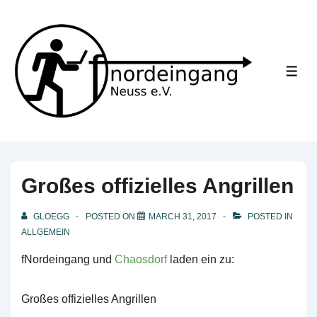
↓
Skip
to
Main
ME
Content
Großes offizielles Angrillen
GLOEGG
POSTED ON
MARCH 31, 2017
POSTED IN
ALLGEMEIN
fNordeingang und
Chaosdorf
laden ein zu:
Großes offizielles Angrillen