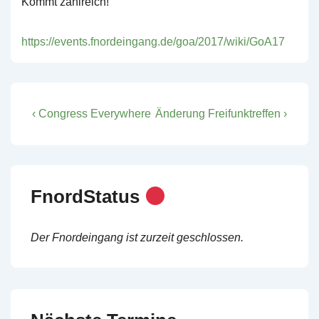
Kommt zahlreich!
https://events.fnordeingang.de/goa/2017/wiki/GoA17
Post
Previous
Next
‹ Congress Everywhere
Änderung Freifunktreffen ›
Post
Post
navigation
is
is
FnordStatus
Der Fnordeingang ist zurzeit geschlossen.